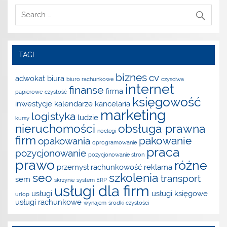
TAGI
biznes
cv
adwokat
biura
biuro rachunkowe
czysciwa
internet
finanse
firma
papierowe
czystość
księgowość
inwestycje
kalendarze
kancelaria
marketing
logistyka
ludzie
kursy
nieruchomości
obsługa prawna
noclegi
firm
pakowanie
opakowania
oprogramowanie
praca
pozycjonowanie
pozycjonowanie stron
prawo
różne
przemysł
rachunkowość
reklama
seo
szkolenia
transport
sem
skrzynie
system ERP
usługi dla firm
usługi
usługi księgowe
urlop
usługi rachunkowe
wynajem
środki czystości