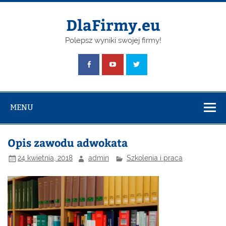
Skip
to
content
DlaFirmy.eu
Polepsz wyniki swojej firmy!
MENU
Opis zawodu adwokata
24 kwietnia, 2018
admin
Szkolenia i praca