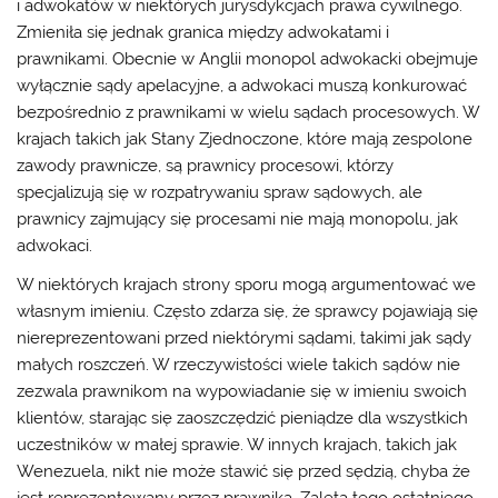
i adwokatów w niektórych jurysdykcjach prawa cywilnego.
Zmieniła się jednak granica między adwokatami i
prawnikami. Obecnie w Anglii monopol adwokacki obejmuje
wyłącznie sądy apelacyjne, a adwokaci muszą konkurować
bezpośrednio z prawnikami w wielu sądach procesowych. W
krajach takich jak Stany Zjednoczone, które mają zespolone
zawody prawnicze, są prawnicy procesowi, którzy
specjalizują się w rozpatrywaniu spraw sądowych, ale
prawnicy zajmujący się procesami nie mają monopolu, jak
adwokaci.
W niektórych krajach strony sporu mogą argumentować we
własnym imieniu. Często zdarza się, że sprawcy pojawiają się
niereprezentowani przed niektórymi sądami, takimi jak sądy
małych roszczeń. W rzeczywistości wiele takich sądów nie
zezwala prawnikom na wypowiadanie się w imieniu swoich
klientów, starając się zaoszczędzić pieniądze dla wszystkich
uczestników w małej sprawie. W innych krajach, takich jak
Wenezuela, nikt nie może stawić się przed sędzią, chyba że
jest reprezentowany przez prawnika. Zaletą tego ostatniego