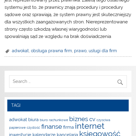
systemu jest to, że prawnicy znają procedury i procedury
sądowe oraz sprawiają, że system prawny jest skuteczniejszy
dla wszystkich zaangażowanych stron. Niereprezentowane
strony często szkodzą własnej wiarygodności lub
spowalniają sąd ze względu na brak doświadczenia
adwokat
,
obsługa prawna firm
,
prawo
,
usługi dla firm
TAGI
biznes
cv
adwokat
biura
biuro rachunkowe
czysciwa
internet
finanse
firma
papierowe
czystość
księgowość
inwestycje
kalendarze
kancelaria