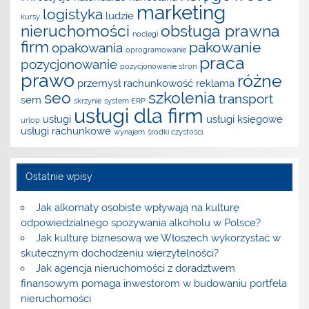
marketing
logistyka
ludzie
kursy
nieruchomości
obsługa prawna
noclegi
firm
pakowanie
opakowania
oprogramowanie
praca
pozycjonowanie
pozycjonowanie stron
prawo
różne
przemysł
rachunkowość
reklama
seo
szkolenia
transport
sem
skrzynie
system ERP
usługi dla firm
usługi
usługi księgowe
urlop
usługi rachunkowe
wynajem
środki czystości
Ostatnie wpisy
Jak alkomaty osobiste wpływają na kulturę
odpowiedzialnego spożywania alkoholu w Polsce?
Jak kulturę biznesową we Włoszech wykorzystać w
skutecznym dochodzeniu wierzytelności?
Jak agencja nieruchomości z doradztwem
finansowym pomaga inwestorom w budowaniu portfela
nieruchomości