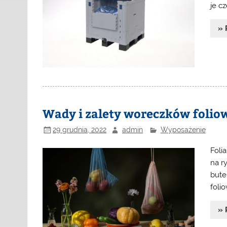
je c
» 
Wady i zalety woreczków folio
29 grudnia, 2022
admin
Wyposażenie
Foli
na r
bute
foli
» 