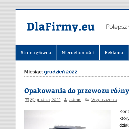
Skip
to
content
DlaFirmy.eu
Polepsz 
Strona główna
Nieruchomości
Reklama
Miesiąc:
grudzień 2022
Opakowania do przewozu różny
29 grudnia, 2022
admin
Wyposażenie
Kont
któr
dzia