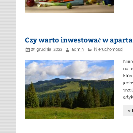
Czy warto inwestować w apart
29 grudnia, 2022
admin
Nieruchomości
Niem
na t
któr
jedn
wzgl
arty
» 