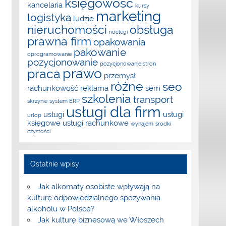
księgowość
kancelaria
kursy
marketing
logistyka
ludzie
nieruchomości
obsługa
noclegi
prawna firm
opakowania
pakowanie
oprogramowanie
pozycjonowanie
pozycjonowanie stron
prawo
praca
przemysł
różne
seo
rachunkowość
reklama
sem
szkolenia
transport
skrzynie
system ERP
usługi dla firm
usługi
usługi
urlop
księgowe
usługi rachunkowe
wynajem
środki
czystości
Ostatnie wpisy
Jak alkomaty osobiste wpływają na
kulturę odpowiedzialnego spożywania
alkoholu w Polsce?
Jak kulturę biznesową we Włoszech