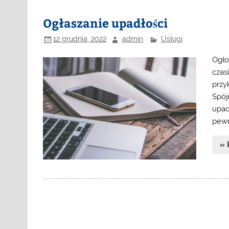
Ogłaszanie upadłości
12 grudnia, 2022
admin
Usługi
Ogło
czas
przy
Spój
upad
pewn
» 