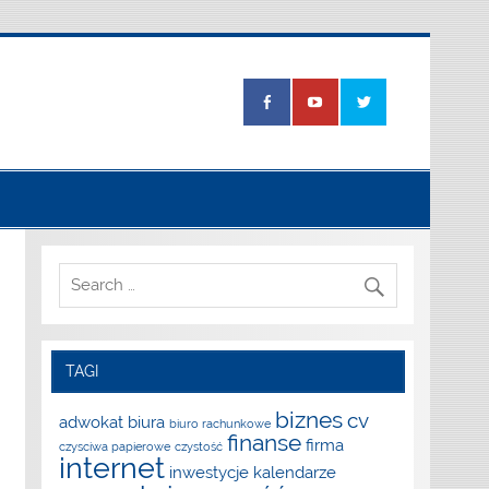
TAGI
biznes
cv
adwokat
biura
biuro rachunkowe
finanse
firma
czysciwa papierowe
czystość
internet
inwestycje
kalendarze