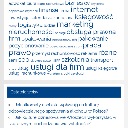
biznes
cv
adwokat
biura
biuro rachunkowe
czysciwa
internet
finanse
firma
papierowe
czystość
księgowość
inwestycje
kalendarze
kancelaria
marketing
logistyka
ludzie
kursy
nieruchomości
obsługa prawna
noclegi
firm
pakowanie
opakowania
oprogramowanie
praca
pozycjonowanie
pozycjonowanie stron
prawo
różne
przemysł
rachunkowość
reklama
seo
szkolenia
transport
sem
skrzynie
system ERP
usługi dla firm
usługi
usługi księgowe
urlop
usługi rachunkowe
wynajem
środki czystości
Ostatnie wpisy
Jak alkomaty osobiste wpływają na kulturę
odpowiedzialnego spożywania alkoholu w Polsce?
Jak kulturę biznesową we Włoszech wykorzystać w
skutecznym dochodzeniu wierzytelności?