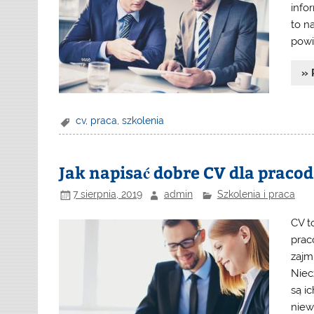
info
to n
powi
» 
cv
,
praca
,
szkolenia
Jak napisać dobre CV dla praco
7 sierpnia, 2019
admin
Szkolenia i praca
CV t
prac
zajm
Niec
są i
niew