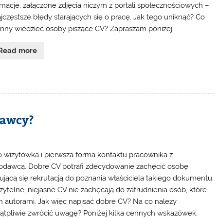
rmacje, załączone zdjęcia niczym z portali społecznościowych –
ajczęstsze błędy starających się o pracę. Jak tego uniknąć? Co
nny wiedzieć osoby piszące CV? Zapraszam poniżej.
Read more
dawcy?
o wizytówka i pierwsza forma kontaktu pracownika z
odawcą. Dobre CV potrafi zdecydowanie zachęcić osobę
ującą się rekrutacją do poznania właściciela takiego dokumentu.
zytelne, niejasne CV nie zachęcają do zatrudnienia osób, które
ch autorami. Jak więc napisać dobre CV? Na co należy
ątpliwie zwrócić uwagę? Poniżej kilka cennych wskazówek.