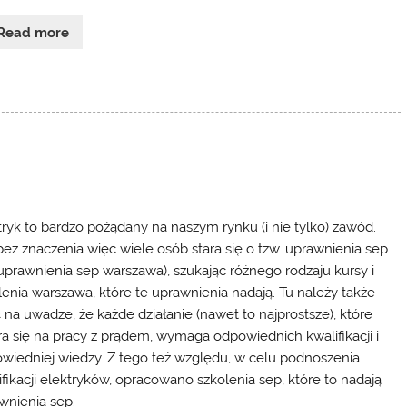
Read more
tryk to bardzo pożądany na naszym rynku (i nie tylko) zawód.
bez znaczenia więc wiele osób stara się o tzw. uprawnienia sep
 uprawnienia sep warszawa), szukając różnego rodzaju kursy i
lenia warszawa, które te uprawnienia nadają. Tu należy także
 na uwadze, że każde działanie (nawet to najprostsze), które
ra się na pracy z prądem, wymaga odpowiednich kwalifikacji i
wiedniej wiedzy. Z tego też względu, w celu podnoszenia
ifikacji elektryków, opracowano szkolenia sep, które to nadają
wnienia sep.