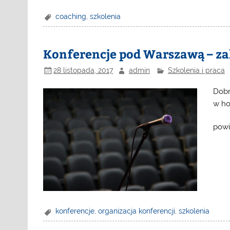
coaching
,
szkolenia
Konferencje pod Warszawą – za
28 listopada, 2017
admin
Szkolenia i praca
Dobr
w ho
powi
konferencje
,
organizacja konferencji
,
szkolenia