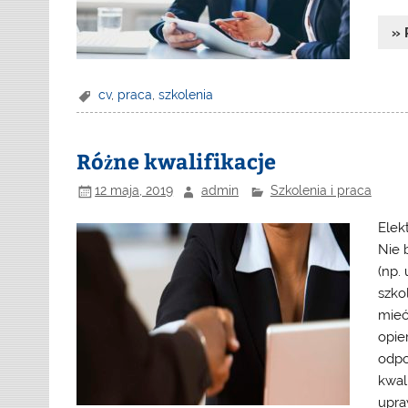
» 
cv
,
praca
,
szkolenia
Różne kwalifikacje
12 maja, 2019
admin
Szkolenia i praca
Elek
Nie 
(np.
szko
mieć
opie
odpo
kwal
upra