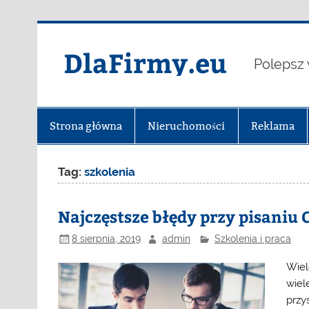
Skip
to
content
DlaFirmy.eu
Polepsz 
Strona główna
Nieruchomości
Reklama
Tag:
szkolenia
Najczęstsze błędy przy pisaniu 
8 sierpnia, 2019
admin
Szkolenia i praca
Wiel
wiele
przy