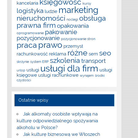
księgowość
kancelaria
kursy
marketing
logistyka
ludzie
nieruchomości
obsługa
noclegi
prawna firm
opakowania
pakowanie
oprogramowanie
pozycjonowanie
pozycjonowanie stron
prawo
praca
przemysł
różne
seo
rachunkowość
reklama
sem
szkolenia
transport
skrzynie
system ERP
usługi dla firm
usługi
usługi
urlop
księgowe
usługi rachunkowe
wynajem
środki
czystości
Ostatnie wpisy
Jak alkomaty osobiste wpływają na
kulturę odpowiedzialnego spożywania
alkoholu w Polsce?
Jak kulturę biznesową we Włoszech