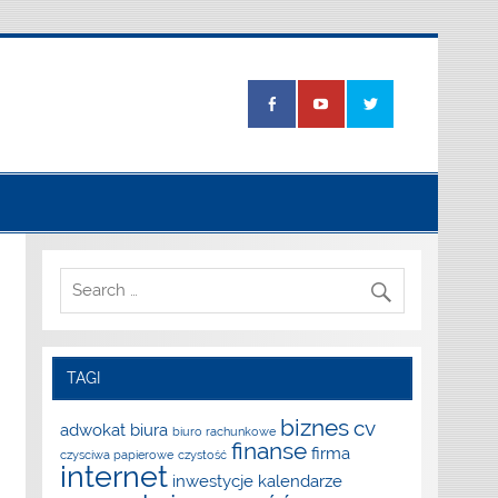
TAGI
biznes
cv
adwokat
biura
biuro rachunkowe
finanse
firma
czysciwa papierowe
czystość
internet
inwestycje
kalendarze