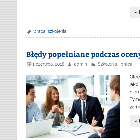
» 
praca
,
szkolenia
Błędy popełniane podczas oce
1 czerwca, 2018
admin
Szkolenia i praca
Okre
jako
niem
Tymc
zami
» 