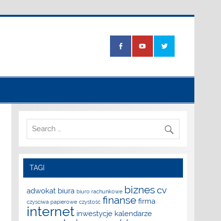
TAGI
biznes
cv
adwokat
biura
biuro rachunkowe
finanse
firma
czysciwa papierowe
czystość
internet
inwestycje
kalendarze