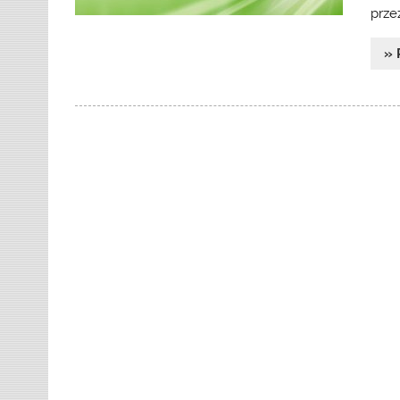
prze
» 