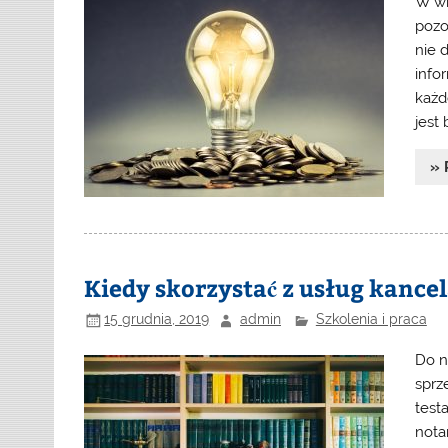
W wi
pozo
nie 
info
każd
jest
» 
Kiedy skorzystać z usług kancel
15 grudnia, 2019
admin
Szkolenia i praca
Do n
sprz
test
nota