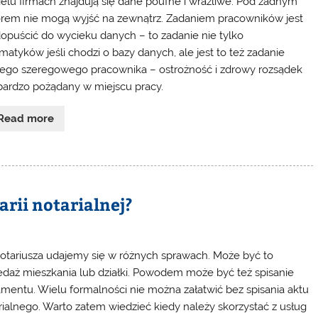
elu firmach znajdują się dane poufne i wrażliwe. Pod żadnym
rem nie mogą wyjść na zewnątrz. Zadaniem pracowników jest
dopuścić do wycieku danych – to zadanie nie tylko
rmatyków jeśli chodzi o bazy danych, ale jest to też zadanie
ego szeregowego pracownika – ostrożność i zdrowy rozsądek
 bardzo pożądany w miejscu pracy.
Read more
arii notarialnej?
otariusza udajemy się w różnych sprawach. Może być to
edaż mieszkania lub działki. Powodem może być też spisanie
amentu. Wielu formalności nie można załatwić bez spisania aktu
rialnego. Warto zatem wiedzieć kiedy należy skorzystać z usług