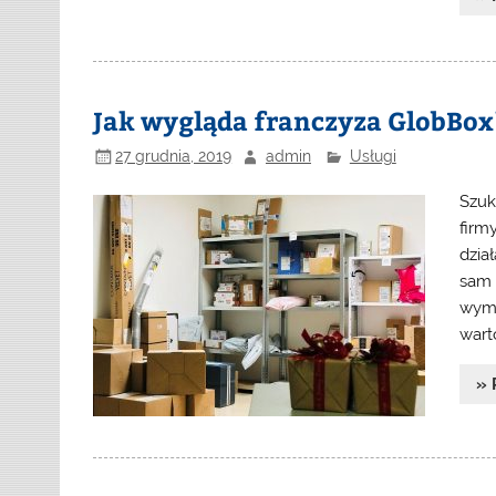
Jak wygląda franczyza GlobBox
27 grudnia, 2019
admin
Usługi
Szuk
firm
dzia
sam 
wyma
wart
» 