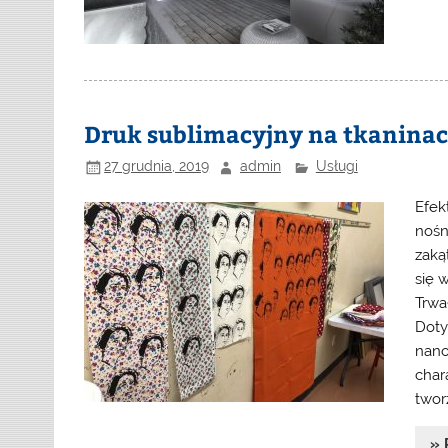
Druk sublimacyjny na tkaninac
27 grudnia, 2019
admin
Usługi
Efek
nośn
zaką
się 
Trwa
Doty
nano
char
twor
» 