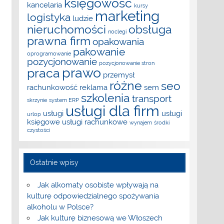
księgowość
kancelaria
kursy
marketing
logistyka
ludzie
nieruchomości
obsługa
noclegi
prawna firm
opakowania
pakowanie
oprogramowanie
pozycjonowanie
pozycjonowanie stron
prawo
praca
przemysł
różne
seo
rachunkowość
reklama
sem
szkolenia
transport
skrzynie
system ERP
usługi dla firm
usługi
usługi
urlop
księgowe
usługi rachunkowe
wynajem
środki
czystości
Ostatnie wpisy
Jak alkomaty osobiste wpływają na
kulturę odpowiedzialnego spożywania
alkoholu w Polsce?
Jak kulturę biznesową we Włoszech