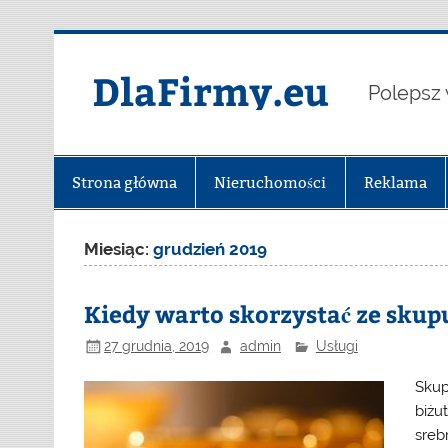
Skip
to
content
DlaFirmy.eu
Polepsz 
Strona główna
Nieruchomości
Reklama
Miesiąc:
grudzień 2019
Kiedy warto skorzystać ze skup
27 grudnia, 2019
admin
Usługi
Skup
biżu
sreb