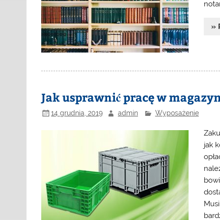
notar
» 
Jak usprawnić pracę w magazyni
14 grudnia, 2019
admin
Wyposażenie
Zaku
jak 
opła
nale
bowi
dost
Musi
bard