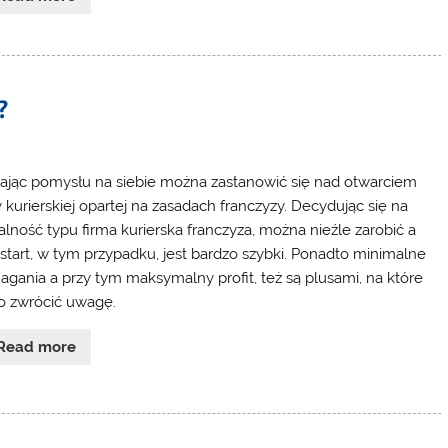
?
ając pomysłu na siebie można zastanowić się nad otwarciem
y kurierskiej opartej na zasadach franczyzy. Decydując się na
łalność typu firma kurierska franczyza, można nieźle zarobić a
start, w tym przypadku, jest bardzo szybki. Ponadto minimalne
gania a przy tym maksymalny profit, też są plusami, na które
o zwrócić uwagę.
Read more