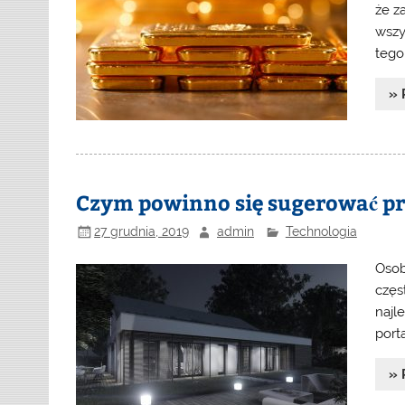
że z
wszy
tego
» 
Czym powinno się sugerować pr
27 grudnia, 2019
admin
Technologia
Osob
częs
najl
port
» 