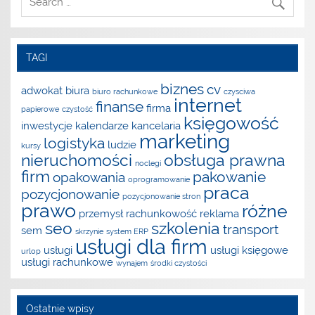
TAGI
biznes
cv
adwokat
biura
biuro rachunkowe
czysciwa
internet
finanse
firma
papierowe
czystość
księgowość
inwestycje
kalendarze
kancelaria
marketing
logistyka
ludzie
kursy
nieruchomości
obsługa prawna
noclegi
firm
pakowanie
opakowania
oprogramowanie
praca
pozycjonowanie
pozycjonowanie stron
prawo
różne
przemysł
rachunkowość
reklama
seo
szkolenia
transport
sem
skrzynie
system ERP
usługi dla firm
usługi
usługi księgowe
urlop
usługi rachunkowe
wynajem
środki czystości
Ostatnie wpisy