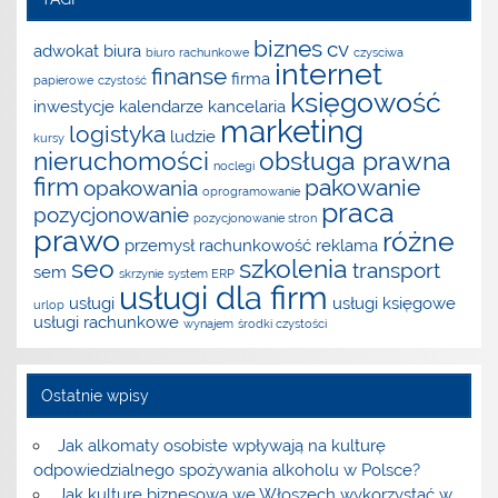
biznes
cv
adwokat
biura
biuro rachunkowe
czysciwa
internet
finanse
firma
papierowe
czystość
księgowość
inwestycje
kalendarze
kancelaria
marketing
logistyka
ludzie
kursy
nieruchomości
obsługa prawna
noclegi
firm
pakowanie
opakowania
oprogramowanie
praca
pozycjonowanie
pozycjonowanie stron
prawo
różne
przemysł
rachunkowość
reklama
seo
szkolenia
transport
sem
skrzynie
system ERP
usługi dla firm
usługi
usługi księgowe
urlop
usługi rachunkowe
wynajem
środki czystości
Ostatnie wpisy
Jak alkomaty osobiste wpływają na kulturę
odpowiedzialnego spożywania alkoholu w Polsce?
Jak kulturę biznesową we Włoszech wykorzystać w