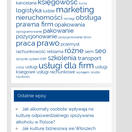
księgowość
kancelaria
kursy
marketing
logistyka
ludzie
nieruchomości
obsługa
noclegi
prawna firm
opakowania
pakowanie
oprogramowanie
pozycjonowanie
pozycjonowanie stron
prawo
praca
przemysł
różne
seo
rachunkowość
reklama
sem
szkolenia
transport
skrzynie
system ERP
usługi dla firm
usługi
usługi
urlop
księgowe
usługi rachunkowe
wynajem
środki
czystości
Ostatnie wpisy
Jak alkomaty osobiste wpływają na
kulturę odpowiedzialnego spożywania
alkoholu w Polsce?
Jak kulturę biznesową we Włoszech