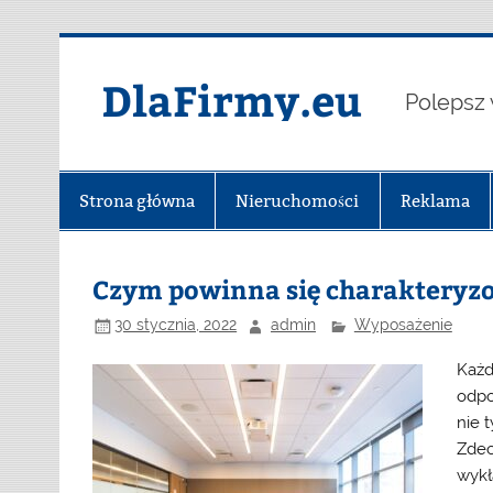
Skip
to
content
DlaFirmy.eu
Polepsz 
Strona główna
Nieruchomości
Reklama
Czym powinna się charakteryzo
30 stycznia, 2022
admin
Wyposażenie
Każd
odpo
nie 
Zdec
wykł