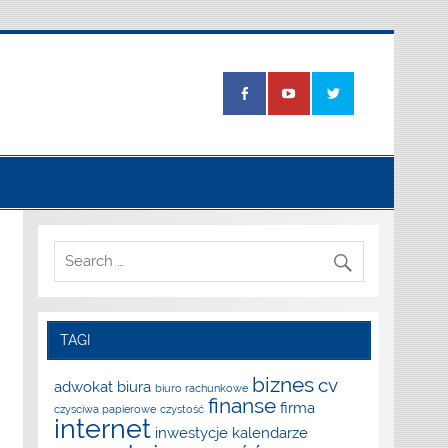
TAGI
biznes
cv
adwokat
biura
biuro rachunkowe
finanse
firma
czysciwa papierowe
czystość
internet
inwestycje
kalendarze