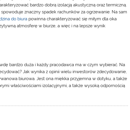
arakteryzować bardzo dobrą izolacją akustyczną oraz termiczną.
j, co spowoduje znaczny spadek rachunków za ogrzewanie. Na sam
zina do biura
powinna charakteryzować się miłym dla oka
zytywną atmosferę w biurze, a więc i na lepsze wynik
prawdę bardzo duża i każdy pracodawca ma w czym wybierać. Na
zdecydować? Jak wynika z opinii wielu inwestorów zdecydowanie,
ywanowa biurowa. Jest ona miękka przyjemna w dotyku, a także
obrymi właściwościami izolacyjnymi, a także wysoką odpornością