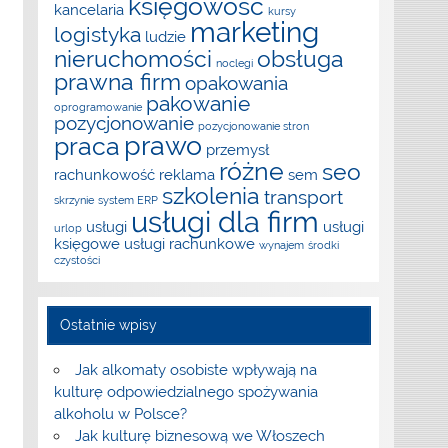
księgowość
kancelaria
kursy
marketing
logistyka
ludzie
nieruchomości
obsługa
noclegi
prawna firm
opakowania
pakowanie
oprogramowanie
pozycjonowanie
pozycjonowanie stron
prawo
praca
przemysł
różne
seo
rachunkowość
reklama
sem
szkolenia
transport
skrzynie
system ERP
usługi dla firm
usługi
usługi
urlop
księgowe
usługi rachunkowe
wynajem
środki
czystości
Ostatnie wpisy
Jak alkomaty osobiste wpływają na
kulturę odpowiedzialnego spożywania
alkoholu w Polsce?
Jak kulturę biznesową we Włoszech