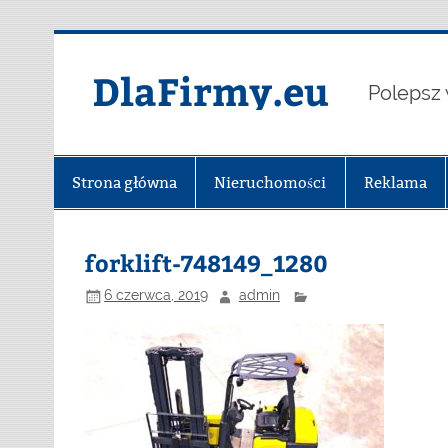
Skip
to
content
DlaFirmy.eu
Polepsz 
Strona główna
Nieruchomości
Reklama
forklift-748149_1280
6 czerwca, 2019
admin