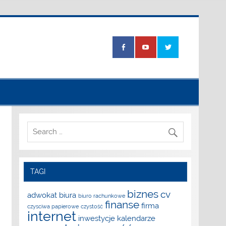
TAGI
biznes
cv
adwokat
biura
biuro rachunkowe
finanse
firma
czysciwa papierowe
czystość
internet
inwestycje
kalendarze