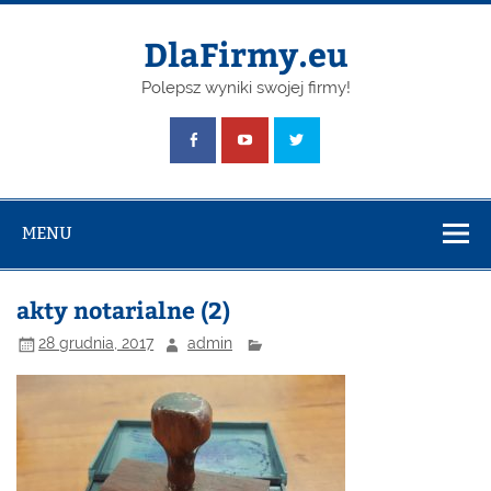
Skip
to
content
DlaFirmy.eu
Polepsz wyniki swojej firmy!
MENU
akty notarialne (2)
28 grudnia, 2017
admin