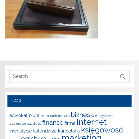
TAGI
biznes
cv
adwokat
biura
biuro rachunkowe
czysciwa
internet
finanse
firma
papierowe
czystość
księgowość
inwestycje
kalendarze
kancelaria
marketing
logistyka