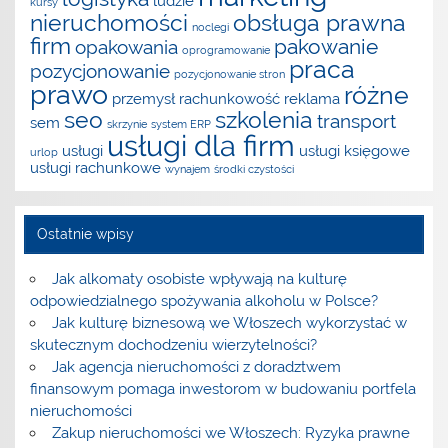
ludzie
kursy
nieruchomości
obsługa prawna
noclegi
firm
pakowanie
opakowania
oprogramowanie
praca
pozycjonowanie
pozycjonowanie stron
prawo
różne
przemysł
rachunkowość
reklama
seo
szkolenia
transport
sem
skrzynie
system ERP
usługi dla firm
usługi
usługi księgowe
urlop
usługi rachunkowe
wynajem
środki czystości
Ostatnie wpisy
Jak alkomaty osobiste wpływają na kulturę
odpowiedzialnego spożywania alkoholu w Polsce?
Jak kulturę biznesową we Włoszech wykorzystać w
skutecznym dochodzeniu wierzytelności?
Jak agencja nieruchomości z doradztwem
finansowym pomaga inwestorom w budowaniu portfela
nieruchomości
Zakup nieruchomości we Włoszech: Ryzyka prawne