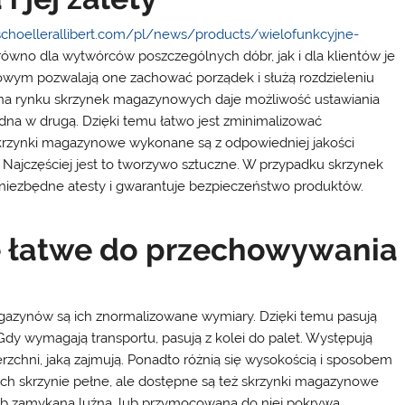
schoellerallibert.com/pl/news/products/wielofunkcyjne-
arówno dla wytwórców poszczególnych dóbr, jak i dla klientów je
wym pozwalają one zachować porządek i służą rozdzieleniu
na rynku skrzynek magazynowych daje możliwość ustawiania
edna w drugą. Dzięki temu łatwo jest zminimalizować
skrzynki magazynowe wykonane są z odpowiedniej jakości
Najczęściej jest to tworzywo sztuczne. W przypadku skrzynek
niezbędne atesty i gwarantuje bezpieczeństwo produktów.
 łatwe do przechowywania
magazynów są ich znormalizowane wymiary. Dzięki temu pasują
 wymagają transportu, pasują z kolei do palet. Występują
zchni, jaką zajmują. Ponadto różnią się wysokością i sposobem
ch skrzynie pełne, ale dostępne są też skrzynki magazynowe
b zamykana luźną, lub przymocowaną do niej pokrywą.