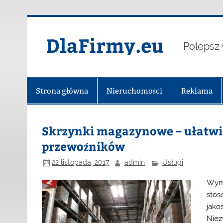
Skip
to
content
DlaFirmy.eu
Polepsz 
Strona główna
Nieruchomości
Reklama
Skrzynki magazynowe – ułatwi
przewoźników
22 listopada, 2017
admin
Usługi
Wyma
stos
jako
Niez