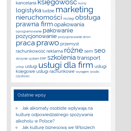
księgowość
kancelaria
kursy
marketing
logistyka
ludzie
nieruchomości
obsługa
noclegi
prawna firm
opakowania
pakowanie
oprogramowanie
pozycjonowanie
pozycjonowanie stron
prawo
praca
przemysł
różne
seo
rachunkowość
reklama
sem
szkolenia
transport
skrzynie
system ERP
usługi dla firm
usługi
usługi
urlop
księgowe
usługi rachunkowe
wynajem
środki
czystości
Ostatnie wpisy
Jak alkomaty osobiste wpływają na
kulturę odpowiedzialnego spożywania
alkoholu w Polsce?
Jak kulturę biznesową we Włoszech