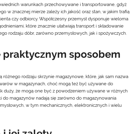
wiednich warunkach przechowywane i transportowane, gdyż
ego w znacznej mierze zależy ich jakość oraz stan, w jakim trafią
lienta czy odbiorcy. Współczesny przemysł dysponuje wieloma
odnieniami, które znacznie ułatwiają transport i składowanie
ego rodzaju dóbr, zarówno przemysłowych, jak i spożywczych.
e praktycznym sposobem
 różnego rodzaju skrzynie magazynowe, które, jak sam nazwa
towarów w magazynach, choć mogą też być używane do
tak duży, że mogą one być z powodzeniem używane w różnych
ynki do magazynów nadają się zarówno do magazynowania
emysłowych, w tym mechanicznych, elektronicznych i wielu
 jej zalety