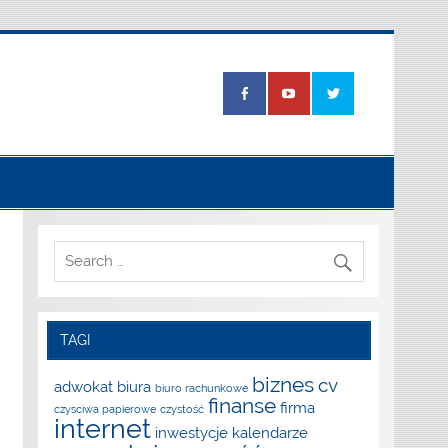
TAGI
biznes
cv
adwokat
biura
biuro rachunkowe
finanse
firma
czysciwa papierowe
czystość
internet
inwestycje
kalendarze