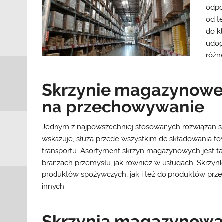
odpo
od t
do k
udog
różn
Skrzynie magazynow
na przechowywanie
Jednym z najpowszechniej stosowanych rozwiązań są
wskazuje, służą przede wszystkim do składowania 
transportu. Asortyment skrzyń magazynowych jest 
branżach przemysłu, jak również w usługach. Skrz
produktów spożywczych, jak i też do produktów prz
innych.
Skrzynia magazynowa i