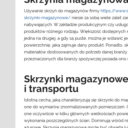
Używanie skrzyń do magazynów firmy
https://www.
skrzynki-magazynowe/
niesie za sobą wiele zalet z
nabywających. W zakładzie produkcyjnym czy usługo
produktów różnego rodzaju. Większość dostępnych 
jedna na drugiej, a gdy są puste, można je wstawić j
powierzchnię, jaką zajmuje dany produkt. Ponadto, 
materiałów dostosowanych do potrzeb danej branży. 
przeznaczonych dla branży spożywczej posiada ono 
Skrzynki magazynowe
i transportu
Istotną cechą, jaką charakteryzują się skrzynki do 
one do wymiarów znormalizowanych pomieszczeń. Gdy
one oczywiście w kilku głównych wielkościach powier
wykonania poszczególnych ścian. Dominują wśród ni
ażurowe. Skrzynia magazynowa może być otwarta lu