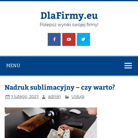
Skip
to
content
DlaFirmy.eu
Polepsz wyniki swojej firmy!
MENU
Nadruk sublimacyjny – czy warto?
3 lutego, 2023
admin
Usługi