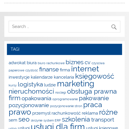
TAGI
biznes
cv
adwokat
biura
biuro rachunkowe
czysciwa
internet
finanse
firma
papierowe
czystość
księgowość
inwestycje
kalendarze
kancelaria
marketing
logistyka
ludzie
kursy
nieruchomości
obsługa prawna
noclegi
firm
pakowanie
opakowania
oprogramowanie
praca
pozycjonowanie
pozycjonowanie stron
prawo
różne
przemysł
rachunkowość
reklama
seo
szkolenia
transport
sem
skrzynie
system ERP
usługi dla firm
usługi
usługi księgowe
urlop