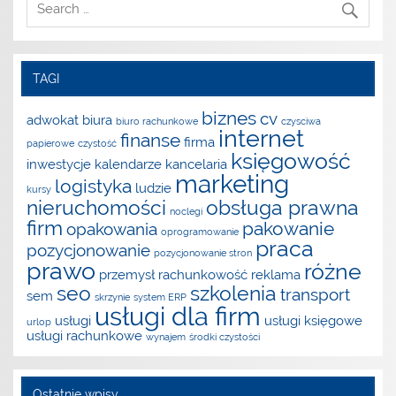
TAGI
biznes
cv
adwokat
biura
biuro rachunkowe
czysciwa
internet
finanse
firma
papierowe
czystość
księgowość
inwestycje
kalendarze
kancelaria
marketing
logistyka
ludzie
kursy
nieruchomości
obsługa prawna
noclegi
firm
pakowanie
opakowania
oprogramowanie
praca
pozycjonowanie
pozycjonowanie stron
prawo
różne
przemysł
rachunkowość
reklama
seo
szkolenia
transport
sem
skrzynie
system ERP
usługi dla firm
usługi
usługi księgowe
urlop
usługi rachunkowe
wynajem
środki czystości
Ostatnie wpisy