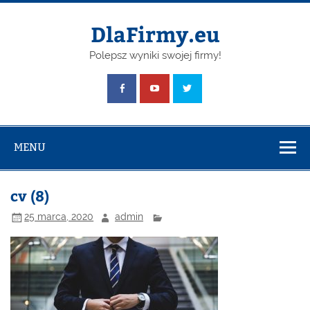
Skip
to
content
DlaFirmy.eu
Polepsz wyniki swojej firmy!
MENU
cv (8)
25 marca, 2020
admin