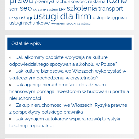
prawo
różne
przemysł
rachunkowość
reklama
seo
szkolenia
transport
sem
skrzynie
system ERP
usługi dla firm
usługi
usługi księgowe
urlop
usługi rachunkowe
wynajem
środki czystości
Ostatnie wpisy
Jak alkomaty osobiste wpływają na kulturę
odpowiedzialnego spożywania alkoholu w Polsce?
Jak kulturę biznesową we Włoszech wykorzystać w
skutecznym dochodzeniu wierzytelności?
Jak agencja nieruchomości z doradztwem
finansowym pomaga inwestorom w budowaniu portfela
nieruchomości
Zakup nieruchomości we Włoszech: Ryzyka prawne
z perspektywy polskiego prawnika
Jak wynajem autokarów wspiera rozwój turystyki
lokalnej i regionalnej