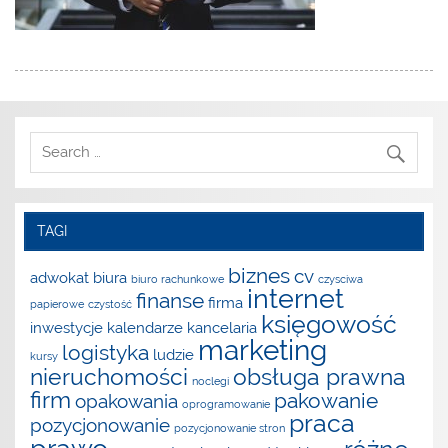
TAGI
biznes
cv
adwokat
biura
biuro rachunkowe
czysciwa
internet
finanse
firma
papierowe
czystość
księgowość
inwestycje
kalendarze
kancelaria
marketing
logistyka
ludzie
kursy
nieruchomości
obsługa prawna
noclegi
firm
pakowanie
opakowania
oprogramowanie
praca
pozycjonowanie
pozycjonowanie stron