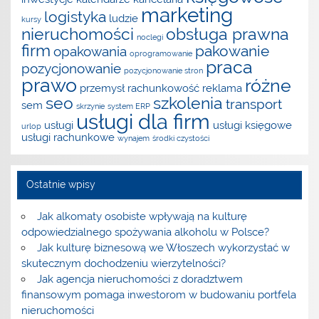
marketing
logistyka
ludzie
kursy
nieruchomości
obsługa prawna
noclegi
firm
pakowanie
opakowania
oprogramowanie
praca
pozycjonowanie
pozycjonowanie stron
prawo
różne
przemysł
rachunkowość
reklama
seo
szkolenia
transport
sem
skrzynie
system ERP
usługi dla firm
usługi
usługi księgowe
urlop
usługi rachunkowe
wynajem
środki czystości
Ostatnie wpisy
Jak alkomaty osobiste wpływają na kulturę
odpowiedzialnego spożywania alkoholu w Polsce?
Jak kulturę biznesową we Włoszech wykorzystać w
skutecznym dochodzeniu wierzytelności?
Jak agencja nieruchomości z doradztwem
finansowym pomaga inwestorom w budowaniu portfela
nieruchomości