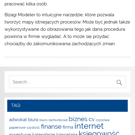
pracować kilka osób.
Bizagi Modeler to intuicyjne narzędzie, które pozwala
tworzyć mapy istniejących procesów. Może być jednak także
wykorzystywane do obrazowania tego jak dana procedura
powinna w firmie wyglądać. A to może się przydać
chociażby do zakomunikowania zachodzących zmian.
TAGI
biznes
cv
adwokat
biura
biuro rachunkowe
czysciwa
internet
finanse
firma
papierowe
czystość
księgowość
inwestycje
kalendarze
kancelaria