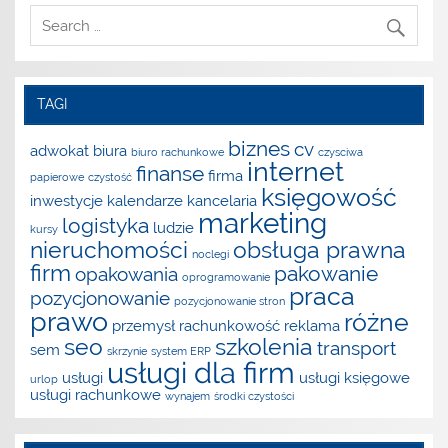
TAGI
biznes
cv
adwokat
biura
biuro rachunkowe
czysciwa
internet
finanse
firma
papierowe
czystość
księgowość
inwestycje
kalendarze
kancelaria
marketing
logistyka
ludzie
kursy
nieruchomości
obsługa prawna
noclegi
firm
pakowanie
opakowania
oprogramowanie
praca
pozycjonowanie
pozycjonowanie stron
prawo
różne
przemysł
rachunkowość
reklama
seo
szkolenia
transport
sem
skrzynie
system ERP
usługi dla firm
usługi
usługi księgowe
urlop
usługi rachunkowe
wynajem
środki czystości