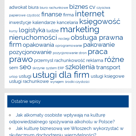
biznes
cv
adwokat
biura
biuro rachunkowe
czysciwa
internet
finanse
firma
papierowe
czystość
księgowość
inwestycje
kalendarze
kancelaria
marketing
logistyka
ludzie
kursy
nieruchomości
obsługa prawna
noclegi
firm
pakowanie
opakowania
oprogramowanie
praca
pozycjonowanie
pozycjonowanie stron
prawo
różne
przemysł
rachunkowość
reklama
seo
szkolenia
transport
sem
skrzynie
system ERP
usługi dla firm
usługi
usługi księgowe
urlop
usługi rachunkowe
wynajem
środki czystości
Ostatnie wpisy
Jak alkomaty osobiste wpływają na kulturę
odpowiedzialnego spożywania alkoholu w Polsce?
Jak kulturę biznesową we Włoszech wykorzystać w
skutecznym dochodzeniu wierzytelności?