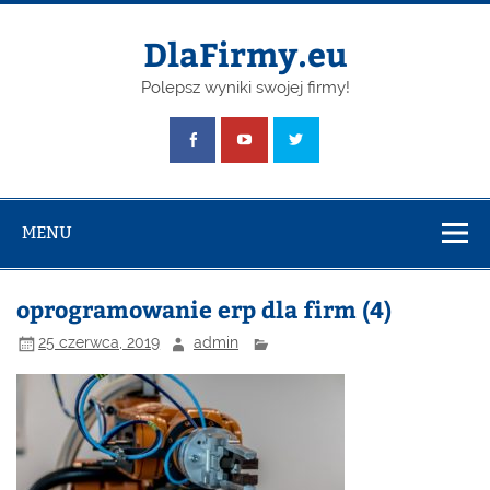
Skip
to
content
DlaFirmy.eu
Polepsz wyniki swojej firmy!
MENU
oprogramowanie erp dla firm (4)
25 czerwca, 2019
admin