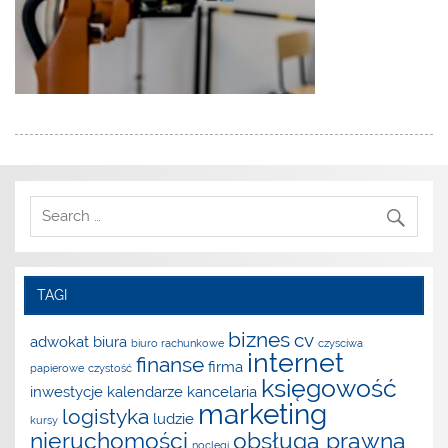
TAGI
biznes
cv
adwokat
biura
biuro rachunkowe
czysciwa
internet
finanse
firma
papierowe
czystość
księgowość
inwestycje
kalendarze
kancelaria
marketing
logistyka
ludzie
kursy
nieruchomości
obsługa prawna
noclegi