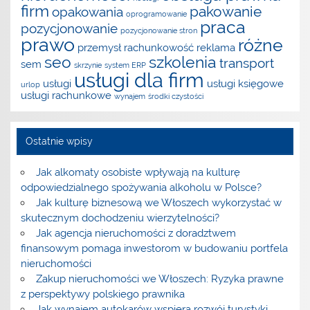
firm
pakowanie
opakowania
oprogramowanie
praca
pozycjonowanie
pozycjonowanie stron
prawo
różne
przemysł
rachunkowość
reklama
seo
szkolenia
transport
sem
skrzynie
system ERP
usługi dla firm
usługi
usługi księgowe
urlop
usługi rachunkowe
wynajem
środki czystości
Ostatnie wpisy
Jak alkomaty osobiste wpływają na kulturę
odpowiedzialnego spożywania alkoholu w Polsce?
Jak kulturę biznesową we Włoszech wykorzystać w
skutecznym dochodzeniu wierzytelności?
Jak agencja nieruchomości z doradztwem
finansowym pomaga inwestorom w budowaniu portfela
nieruchomości
Zakup nieruchomości we Włoszech: Ryzyka prawne
z perspektywy polskiego prawnika
Jak wynajem autokarów wspiera rozwój turystyki