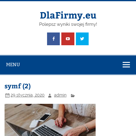
Skip
to
content
DlaFirmy.eu
Polepsz wyniki swojej firmy!
MENU
symf (2)
29 stycznia, 2020
admin