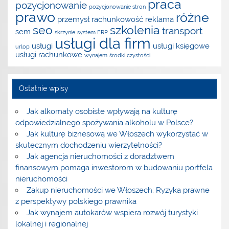
praca
pozycjonowanie
pozycjonowanie stron
prawo
różne
przemysł
rachunkowość
reklama
seo
szkolenia
transport
sem
skrzynie
system ERP
usługi dla firm
usługi
usługi księgowe
urlop
usługi rachunkowe
wynajem
środki czystości
Ostatnie wpisy
Jak alkomaty osobiste wpływają na kulturę
odpowiedzialnego spożywania alkoholu w Polsce?
Jak kulturę biznesową we Włoszech wykorzystać w
skutecznym dochodzeniu wierzytelności?
Jak agencja nieruchomości z doradztwem
finansowym pomaga inwestorom w budowaniu portfela
nieruchomości
Zakup nieruchomości we Włoszech: Ryzyka prawne
z perspektywy polskiego prawnika
Jak wynajem autokarów wspiera rozwój turystyki
lokalnej i regionalnej