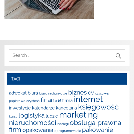
TAGI
biznes
cv
adwokat
biura
biuro rachunkowe
czysciwa
internet
finanse
firma
papierowe
czystość
księgowość
inwestycje
kalendarze
kancelaria
marketing
logistyka
ludzie
kursy
nieruchomości
obsługa prawna
noclegi
firm
pakowanie
opakowania
oprogramowanie