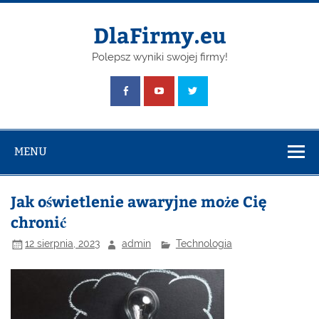
Skip
to
content
DlaFirmy.eu
Polepsz wyniki swojej firmy!
MENU
Jak oświetlenie awaryjne może Cię
chronić
12 sierpnia, 2023
admin
Technologia