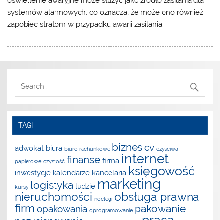
oświetlenie awaryjne może służyć jako źródło zasilania dla
systemów alarmowych, co oznacza, że może ono również
zapobiec stratom w przypadku awarii zasilania.
TAGI
biznes
cv
adwokat
biura
biuro rachunkowe
czysciwa
internet
finanse
firma
papierowe
czystość
księgowość
inwestycje
kalendarze
kancelaria
marketing
logistyka
ludzie
kursy
nieruchomości
obsługa prawna
noclegi
firm
pakowanie
opakowania
oprogramowanie
praca