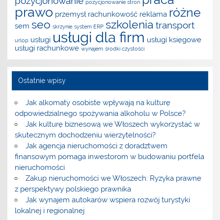
pozycjonowanie
pozycjonowanie stron
prawo
różne
przemysł
rachunkowość
reklama
seo
szkolenia
transport
sem
skrzynie
system ERP
usługi dla firm
usługi
usługi księgowe
urlop
usługi rachunkowe
wynajem
środki czystości
Ostatnie wpisy
Jak alkomaty osobiste wpływają na kulturę
odpowiedzialnego spożywania alkoholu w Polsce?
Jak kulturę biznesową we Włoszech wykorzystać w
skutecznym dochodzeniu wierzytelności?
Jak agencja nieruchomości z doradztwem
finansowym pomaga inwestorom w budowaniu portfela
nieruchomości
Zakup nieruchomości we Włoszech: Ryzyka prawne
z perspektywy polskiego prawnika
Jak wynajem autokarów wspiera rozwój turystyki
lokalnej i regionalnej