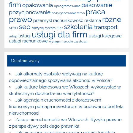
firm
pakowanie
opakowania
oprogramowanie
praca
pozycjonowanie
pozycjonowanie stron
prawo
różne
przemysł
rachunkowość
reklama
seo
szkolenia
transport
sem
skrzynie
system ERP
usługi dla firm
usługi
usługi księgowe
urlop
usługi rachunkowe
wynajem
środki czystości
Ostatnie wpisy
Jak alkomaty osobiste wpływają na kulturę
odpowiedzialnego spożywania alkoholu w Polsce?
Jak kulturę biznesową we Włoszech wykorzystać w
skutecznym dochodzeniu wierzytelności?
Jak agencja nieruchomości z doradztwem
finansowym pomaga inwestorom w budowaniu portfela
nieruchomości
Zakup nieruchomości we Włoszech: Ryzyka prawne
z perspektywy polskiego prawnika
Jak wynajem autokarów wspiera rozwój turystyki