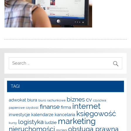
TAGI
biznes
cv
adwokat
biura
biuro rachunkowe
czysciwa
internet
finanse
firma
papierowe
czystość
księgowość
inwestycje
kalendarze
kancelaria
marketing
logistyka
ludzie
kursy
nieruchomości
obsługa prawna
noclegi