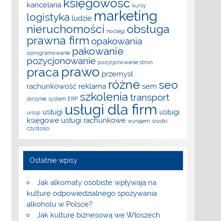
księgowość
kancelaria
kursy
marketing
logistyka
ludzie
nieruchomości
obsługa
noclegi
prawna firm
opakowania
pakowanie
oprogramowanie
pozycjonowanie
pozycjonowanie stron
prawo
praca
przemysł
różne
seo
rachunkowość
reklama
sem
szkolenia
transport
skrzynie
system ERP
usługi dla firm
usługi
usługi
urlop
księgowe
usługi rachunkowe
wynajem
środki
czystości
Ostatnie wpisy
Jak alkomaty osobiste wpływają na
kulturę odpowiedzialnego spożywania
alkoholu w Polsce?
Jak kulturę biznesową we Włoszech