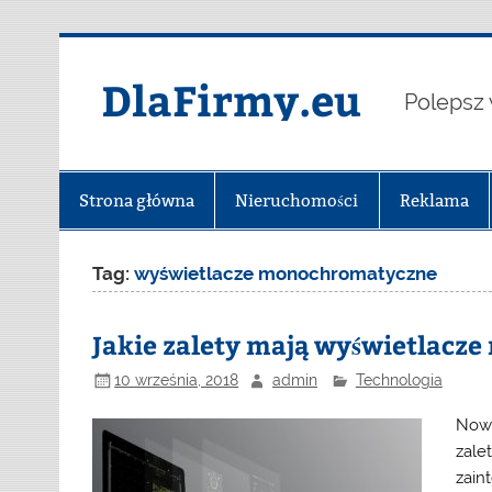
Skip
to
content
DlaFirmy.eu
Polepsz 
Strona główna
Nieruchomości
Reklama
Tag:
wyświetlacze monochromatyczne
Jakie zalety mają wyświetlac
10 września, 2018
admin
Technologia
Nowo
zalet
zain