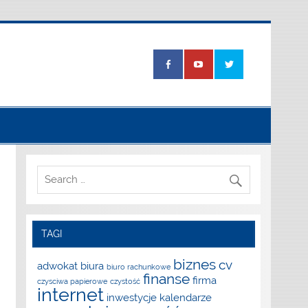
TAGI
biznes
cv
adwokat
biura
biuro rachunkowe
finanse
firma
czysciwa papierowe
czystość
internet
inwestycje
kalendarze