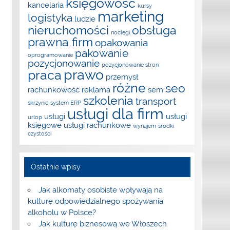
księgowość
kancelaria
kursy
marketing
logistyka
ludzie
nieruchomości
obsługa
noclegi
prawna firm
opakowania
pakowanie
oprogramowanie
pozycjonowanie
pozycjonowanie stron
prawo
praca
przemysł
różne
seo
rachunkowość
reklama
sem
szkolenia
transport
skrzynie
system ERP
usługi dla firm
usługi
usługi
urlop
księgowe
usługi rachunkowe
wynajem
środki
czystości
Ostatnie wpisy
Jak alkomaty osobiste wpływają na
kulturę odpowiedzialnego spożywania
alkoholu w Polsce?
Jak kulturę biznesową we Włoszech