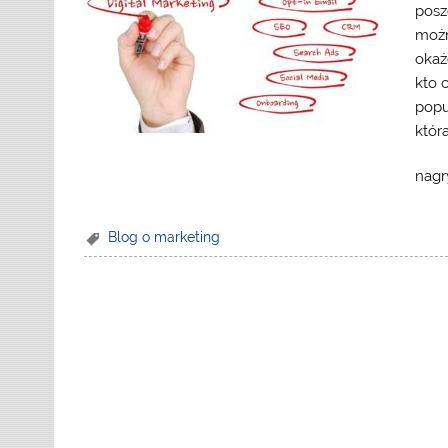
posz
możn
okaż
kto 
popu
któr
nagr
Blog o marketing