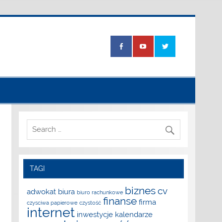
TAGI
biznes
cv
adwokat
biura
biuro rachunkowe
finanse
firma
czysciwa papierowe
czystość
internet
inwestycje
kalendarze