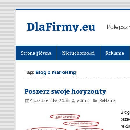
Skip
to
content
DlaFirmy.eu
Polepsz 
Strona główna
Nieruchomości
Reklama
Tag:
Blog o marketing
Poszerz swoje horyzonty
9 października, 2018
admin
Reklama
Blog
prze
rekl