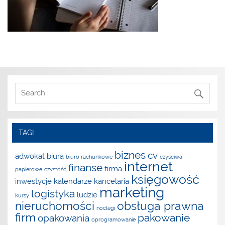
TAGI
biznes
cv
adwokat
biura
biuro rachunkowe
czysciwa
internet
finanse
firma
papierowe
czystość
księgowość
inwestycje
kalendarze
kancelaria
marketing
logistyka
ludzie
kursy
nieruchomości
obsługa prawna
noclegi
firm
pakowanie
opakowania
oprogramowanie