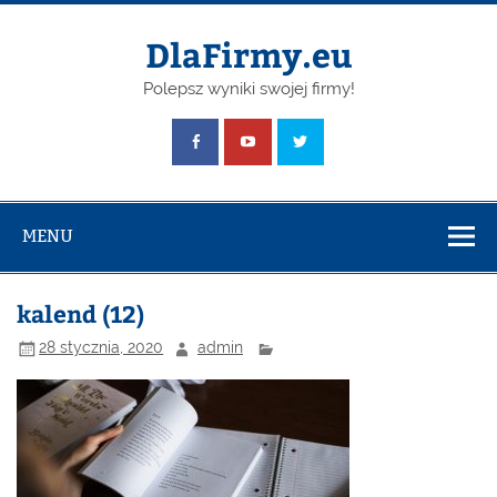
Skip
to
content
DlaFirmy.eu
Polepsz wyniki swojej firmy!
MENU
kalend (12)
28 stycznia, 2020
admin