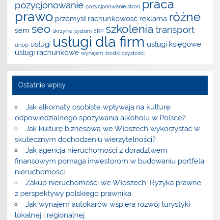
praca
pozycjonowanie
pozycjonowanie stron
prawo
różne
przemysł
rachunkowość
reklama
seo
szkolenia
transport
sem
skrzynie
system ERP
usługi dla firm
usługi
usługi księgowe
urlop
usługi rachunkowe
wynajem
środki czystości
Ostatnie wpisy
Jak alkomaty osobiste wpływają na kulturę
odpowiedzialnego spożywania alkoholu w Polsce?
Jak kulturę biznesową we Włoszech wykorzystać w
skutecznym dochodzeniu wierzytelności?
Jak agencja nieruchomości z doradztwem
finansowym pomaga inwestorom w budowaniu portfela
nieruchomości
Zakup nieruchomości we Włoszech: Ryzyka prawne
z perspektywy polskiego prawnika
Jak wynajem autokarów wspiera rozwój turystyki
lokalnej i regionalnej