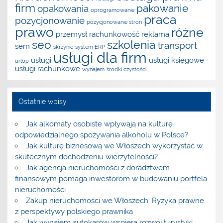
firm
pakowanie
opakowania
oprogramowanie
praca
pozycjonowanie
pozycjonowanie stron
prawo
różne
przemysł
rachunkowość
reklama
seo
szkolenia
transport
sem
skrzynie
system ERP
usługi dla firm
usługi
usługi księgowe
urlop
usługi rachunkowe
wynajem
środki czystości
Ostatnie wpisy
Jak alkomaty osobiste wpływają na kulturę
odpowiedzialnego spożywania alkoholu w Polsce?
Jak kulturę biznesową we Włoszech wykorzystać w
skutecznym dochodzeniu wierzytelności?
Jak agencja nieruchomości z doradztwem
finansowym pomaga inwestorom w budowaniu portfela
nieruchomości
Zakup nieruchomości we Włoszech: Ryzyka prawne
z perspektywy polskiego prawnika
Jak wynajem autokarów wspiera rozwój turystyki