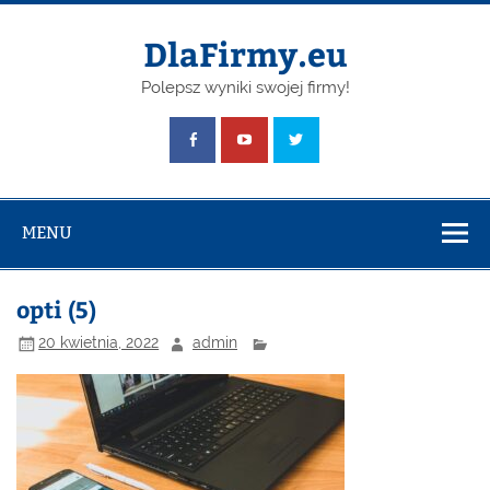
Skip
to
content
DlaFirmy.eu
Polepsz wyniki swojej firmy!
MENU
opti (5)
20 kwietnia, 2022
admin