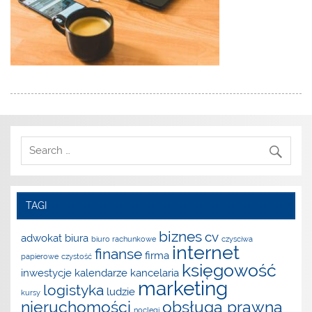
TAGI
biznes
cv
adwokat
biura
biuro rachunkowe
czysciwa
internet
finanse
firma
papierowe
czystość
księgowość
inwestycje
kalendarze
kancelaria
marketing
logistyka
ludzie
kursy
nieruchomości
obsługa prawna
noclegi