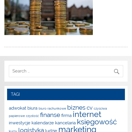
TAGI
biznes
cv
adwokat
biura
biuro rachunkowe
czysciwa
internet
finanse
firma
papierowe
czystość
księgowość
inwestycje
kalendarze
kancelaria
marketing
logistyka
ludzie
kursy