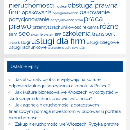
nieruchomości
obsługa prawna
noclegi
firm
pakowanie
opakowania
oprogramowanie
praca
pozycjonowanie
pozycjonowanie stron
prawo
różne
przemysł
rachunkowość
reklama
seo
szkolenia
transport
sem
skrzynie
system ERP
usługi dla firm
usługi
usługi księgowe
urlop
usługi rachunkowe
wynajem
środki czystości
Ostatnie wpisy
Jak alkomaty osobiste wpływają na kulturę
odpowiedzialnego spożywania alkoholu w Polsce?
Jak kulturę biznesową we Włoszech wykorzystać w
skutecznym dochodzeniu wierzytelności?
Jak agencja nieruchomości z doradztwem
finansowym pomaga inwestorom w budowaniu portfela
nieruchomości
Zakup nieruchomości we Włoszech: Ryzyka prawne