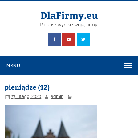
Skip
to
content
DlaFirmy.eu
Polepsz wyniki swojej firmy!
MENU
pieniądze (12)
23 lutego, 2020
admin