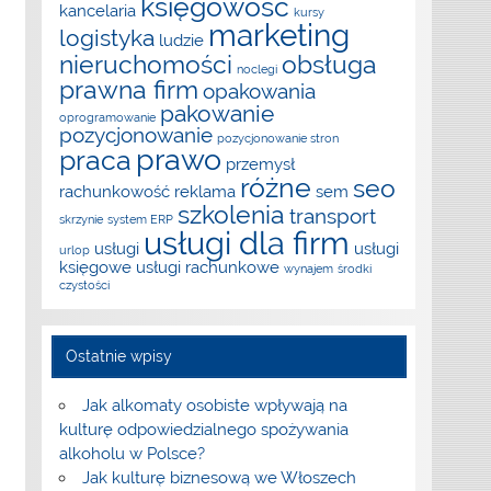
księgowość
kancelaria
kursy
marketing
logistyka
ludzie
nieruchomości
obsługa
noclegi
prawna firm
opakowania
pakowanie
oprogramowanie
pozycjonowanie
pozycjonowanie stron
prawo
praca
przemysł
różne
seo
rachunkowość
reklama
sem
szkolenia
transport
skrzynie
system ERP
usługi dla firm
usługi
usługi
urlop
księgowe
usługi rachunkowe
wynajem
środki
czystości
Ostatnie wpisy
Jak alkomaty osobiste wpływają na
kulturę odpowiedzialnego spożywania
alkoholu w Polsce?
Jak kulturę biznesową we Włoszech