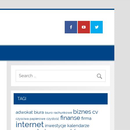
TAGI
biznes
cv
adwokat
biura
biuro rachunkowe
finanse
firma
czysciwa papierowe
czystość
internet
inwestycje
kalendarze