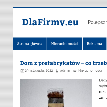
Skip
to
content
DlaFirmy.eu
Polepsz 
Strona główna
Nieruchomości
Reklama
Dom z prefabrykatów – co trzeb
29 listopada, 2022
admin
Nieruchomości
Decy
wybr
roku
zain